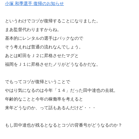
小塚 和季選手 復帰のお知らせ
というわけでコヅが復帰することになりました。
まあ監督代わりますからね。
基本的にレンタルの選手はバックなので
そう考えれば普通の流れなんでしょう。
あとは町田をＪ２に昇格させたマグと
福岡をＪ１に昇格させたノリがどうなるかだな。
でもってコヅが復帰ということで
やはり気になるのは今年「１４」だった田中達也の去就。
年齢的なことと今年の稼働率を考えると
来年どうなのか、って話もあるんだけど・・・
もし田中達也が残るとなるとコヅの背番号がどうなるのか？