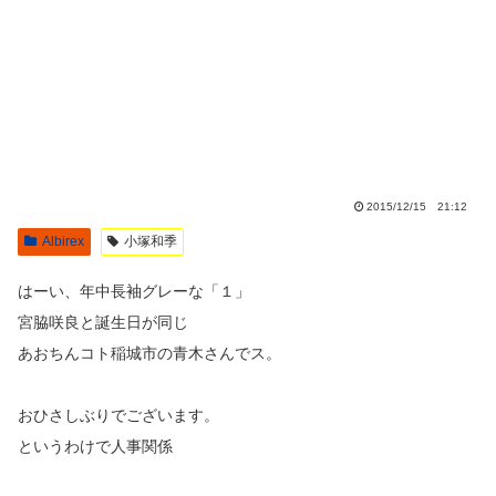
2015/12/15 21:12
Albirex
小塚和季
はーい、年中長袖グレーな「１」
宮脇咲良と誕生日が同じ
あおちんコト稲城市の青木さんでス。
おひさしぶりでございます。
というわけで人事関係