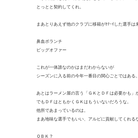
とっとと契約してくれ。
まあとりあえず他のクラブに移籍がｹﾃｰｲした選手は
鼻血ボランチ
ビッグオファー
これが一体誰なのかはまだわからないが
シーズンに入る前の今年一番目の関心ごとではある
あとはラーメン屋の言う「ＧＫとＤＦは必要かも」
でもＤＦはともかくＧＫはもういないだろうな。
他所であまっているのは。
まあ地味な選手でもいい、アルビに貢献してくれる
ＱＢＫ？