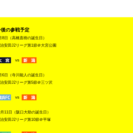
今後の参戦予定
月8日（高橋直樹の誕生日）
治安田J2リーグ第1節＠大宮公園
vs
月6日（寺川能人の誕生日）
治安田J2リーグ第5節＠三ツ沢
vs
0月11日（阪口大助の誕生日）
治安田J2リーグ第10節＠平塚