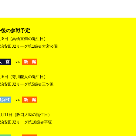
今後の参戦予定
月8日（高橋直樹の誕生日）
治安田J2リーグ第1節＠大宮公園
vs
月6日（寺川能人の誕生日）
治安田J2リーグ第5節＠三ツ沢
vs
0月11日（阪口大助の誕生日）
治安田J2リーグ第10節＠平塚