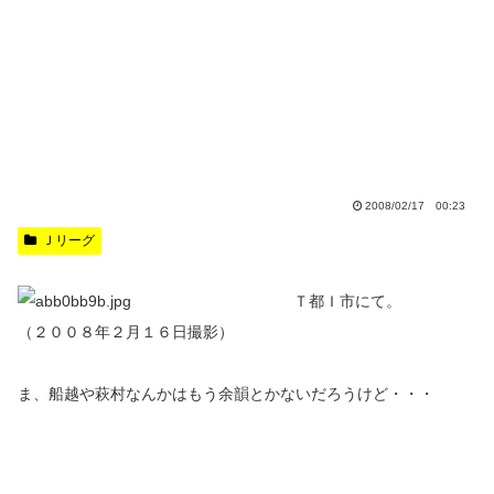
2008/02/17 00:23
Ｊリーグ
Ｔ都Ｉ市にて。
（２００８年２月１６日撮影）
ま、船越や萩村なんかはもう余韻とかないだろうけど・・・