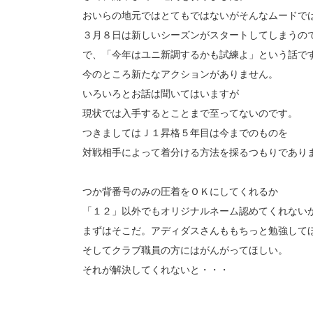
おいらの地元ではとてもではないがそんなムードで
３月８日は新しいシーズンがスタートしてしまうの
で、「今年はユニ新調するかも試練よ」という話で
今のところ新たなアクションがありません。
いろいろとお話は聞いてはいますが
現状では入手するとことまで至ってないのです。
つきましてはＪ１昇格５年目は今までのものを
対戦相手によって着分ける方法を採るつもりであり
つか背番号のみの圧着をＯＫにしてくれるか
「１２」以外でもオリジナルネーム認めてくれない
まずはそこだ。アディダスさんももちっと勉強して
そしてクラブ職員の方にはがんがってほしい。
それが解決してくれないと・・・