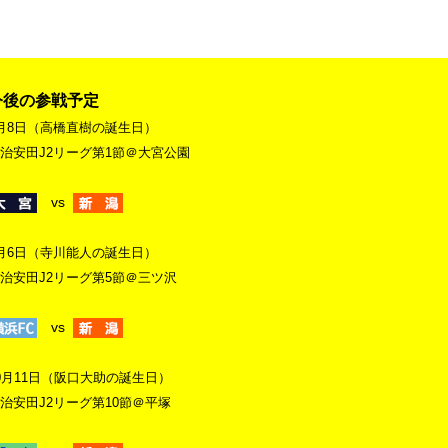
今後の参戦予定
月8日（高橋直樹の誕生日）
治安田J2リーグ第1節＠大宮公園
vs
月6日（寺川能人の誕生日）
治安田J2リーグ第5節＠三ツ沢
vs
0月11日（阪口大助の誕生日）
治安田J2リーグ第10節＠平塚