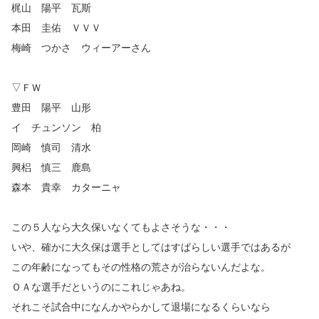
梶山 陽平 瓦斯
本田 圭佑 ＶＶＶ
梅崎 つかさ ウィーアーさん
▽ＦＷ
豊田 陽平 山形
イ チュンソン 柏
岡崎 慎司 清水
興梠 慎三 鹿島
森本 貴幸 カターニャ
この５人なら大久保いなくてもよさそうな・・・
いや、確かに大久保は選手としてはすばらしい選手ではあるが
この年齢になってもその性格の荒さが治らないんだよな。
ＯＡな選手だというのにこれじゃあね。
それこそ試合中になんかやらかして退場になるくらいなら