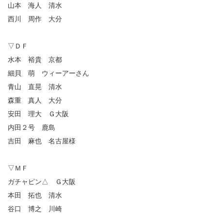
山本 海人 清水
西川 周作 大分
▽ＤＦ
水本 裕貴 京都
細貝 萌 ウィーアーさん
青山 直晃 清水
森重 真人 大分
安田 理大 Ｇ大阪
内田２号 鹿島
吉田 麻也 名古屋様
▽ＭＦ
ガチャピン△ Ｇ大阪
本田 拓也 清水
谷口 博之 川崎