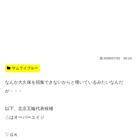
2008/07/02 00:24
サムライブルー
なんか大久保を招集できないからと嘆いているみたいなんだ
が・・・
以下、北京五輪代表候補
△はオーバーエイジ
▽ＧＫ