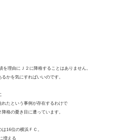
成績を理由にＪ２に降格することはありません。
あるかを気にすればいいのです。
に
免れたという事例が存在するわけで
２降格の憂き目に遭っています。
は16位の横浜ＦＣ。
に増える