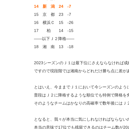
14 新 潟 24 -7
15 京 都 23 -7
16 横浜Ｃ 15 -26
17 柏 14 -15
――以下Ｊ２降格――
18 湘 南 13 -18
2023シーズンのＪ１は最下位にさえならなければ
ですので現段階では湘南からどれだけ勝ち点に差が
とはいえ、今ままでＪ１において今シーズンのよう
普段はＪ２に降格するような順位でも特例で降格を
そのようなチームはかなりの高確率で数年後にはＪ
となると、我々が本当に気にしれなければならないの
本当の意味で17位でも残留できるのはチーム数が20