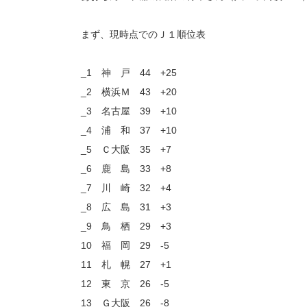
まず、現時点でのＪ１順位表
_1 神 戸 44 +25
_2 横浜Ｍ 43 +20
_3 名古屋 39 +10
_4 浦 和 37 +10
_5 Ｃ大阪 35 +7
_6 鹿 島 33 +8
_7 川 崎 32 +4
_8 広 島 31 +3
_9 鳥 栖 29 +3
10 福 岡 29 -5
11 札 幌 27 +1
12 東 京 26 -5
13 Ｇ大阪 26 -8