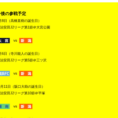
今後の参戦予定
月8日（高橋直樹の誕生日）
治安田J2リーグ第1節＠大宮公園
vs
月6日（寺川能人の誕生日）
治安田J2リーグ第5節＠三ツ沢
vs
0月11日（阪口大助の誕生日）
治安田J2リーグ第10節＠平塚
vs