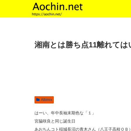
湘南とは勝ち点11離れては
Albirex
はーい、年中長袖末期色な「１」
宮脇咲良と同じ誕生日
あおちんコト稲城長沼の青木さん（八王子高校ＯＢ