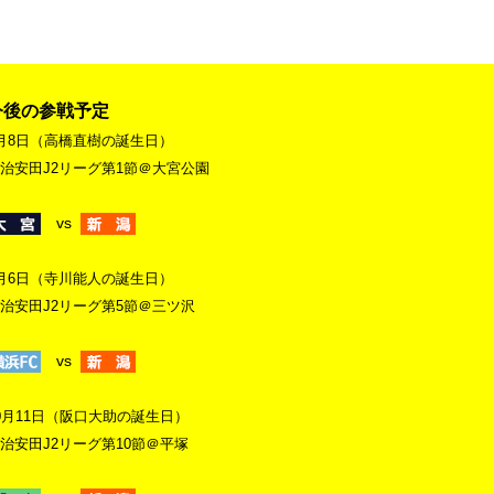
今後の参戦予定
月8日（高橋直樹の誕生日）
治安田J2リーグ第1節＠大宮公園
vs
月6日（寺川能人の誕生日）
治安田J2リーグ第5節＠三ツ沢
vs
0月11日（阪口大助の誕生日）
治安田J2リーグ第10節＠平塚