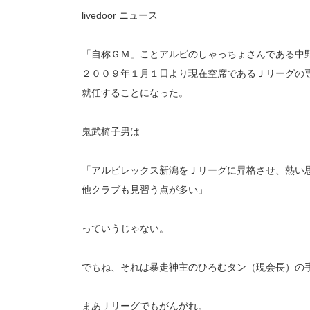
livedoor ニュース
「自称ＧＭ」ことアルビのしゃっちょさんである中
２００９年１月１日より現在空席であるＪリーグの
就任することになった。
鬼武椅子男は
「アルビレックス新潟をＪリーグに昇格させ、熱い
他クラブも見習う点が多い」
っていうじゃない。
でもね、それは暴走神主のひろむタン（現会長）の
まあＪリーグでもがんがれ。