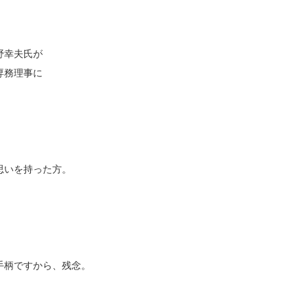
野幸夫氏が
専務理事に
思いを持った方。
手柄ですから、残念。