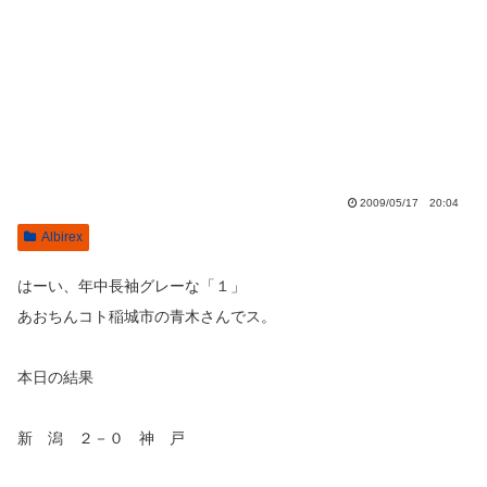
2009/05/17 20:04
Albirex
はーい、年中長袖グレーな「１」
あおちんコト稲城市の青木さんでス。
本日の結果
新 潟 ２－０ 神 戸