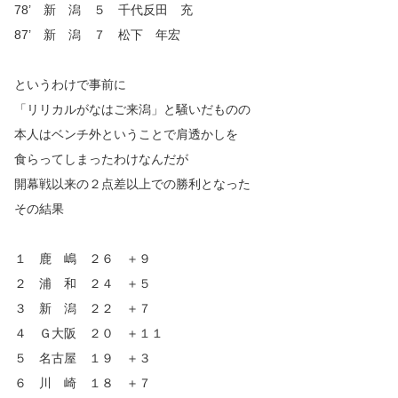
78’ 新 潟 ５ 千代反田 充
87’ 新 潟 ７ 松下 年宏
というわけで事前に
「リリカルがなはご来潟」と騒いだものの
本人はベンチ外ということで肩透かしを
食らってしまったわけなんだが
開幕戦以来の２点差以上での勝利となった
その結果
１ 鹿 嶋 ２６ ＋９
２ 浦 和 ２４ ＋５
３ 新 潟 ２２ ＋７
４ Ｇ大阪 ２０ ＋１１
５ 名古屋 １９ ＋３
６ 川 崎 １８ ＋７