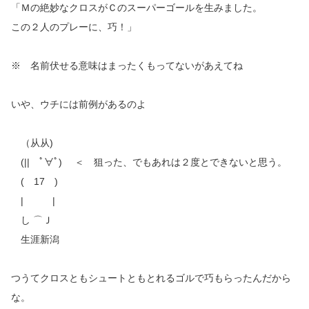
「Ｍの絶妙なクロスがＣのスーパーゴールを生みました。
この２人のプレーに、巧！」
※ 名前伏せる意味はまったくもってないがあえてね
いや、ウチには前例があるのよ
（从从)
(|| ﾟ∀ﾟ) ＜ 狙った、でもあれは２度とできないと思う。
( 17 )
| |
し ⌒Ｊ
生涯新潟
つうてクロスともシュートともとれるゴルで巧もらったんだから
な。