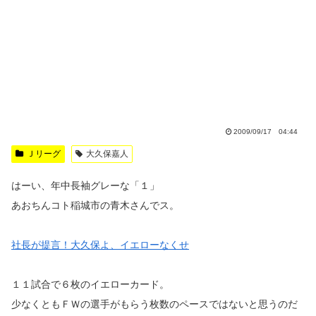
2009/09/17 04:44
Ｊリーグ
大久保嘉人
はーい、年中長袖グレーな「１」
あおちんコト稲城市の青木さんでス。
社長が提言！大久保よ、イエローなくせ
１１試合で６枚のイエローカード。
少なくともＦＷの選手がもらう枚数のペースではないと思うのだ