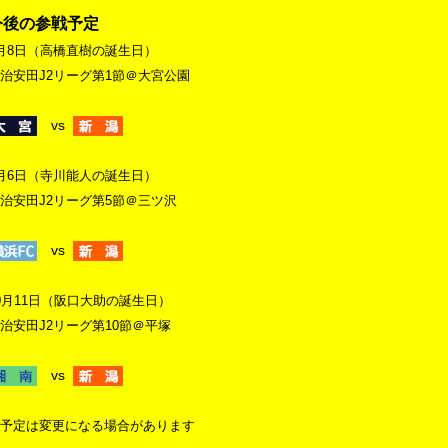
今後の参戦予定
月8日（高橋直樹の誕生日）
治安田J2リーグ第1節＠大宮公園
vs
月6日（寺川能人の誕生日）
治安田J2リーグ第5節＠三ツ沢
vs
0月11日（阪口大助の誕生日）
治安田J2リーグ第10節＠平塚
vs
予定は変更になる場合があります