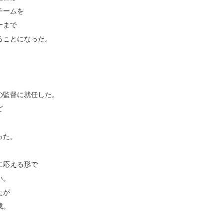
チームを
一まで
ることになった。
の監督に就任した。
ど
った。
に応える形で
い。
たが
成。
）