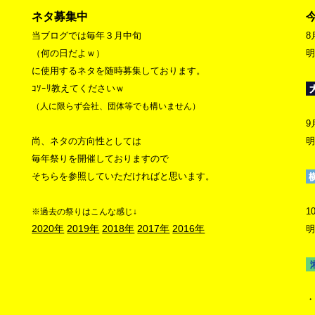
ネタ募集中
当ブログでは毎年３月中旬
8
（何の日だよｗ）
明
に使用するネタを随時募集しております。
ｺｿｰﾘ教えてくださいｗ
（人に限らず会社、団体等でも構いません）
9
尚、ネタの方向性としては
明
毎年祭りを開催しておりますので
そちらを参照していただければと思います。
1
※過去の祭りはこんな感じ↓
2020年
2019年
2018年
2017年
2016年
明
・