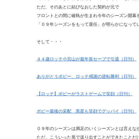
ただ、そのあとに結びなおした契約が元で
フロントとの間に確執が生まれ今年のシーズン開幕
「０９年シーズンをもって退任」が明らかになって
そして・・・
４４歳ロッテ小宮山が最年長セーブで引退（日刊）
ありがとうボビー、ロッテ感謝の逆転勝利（日刊）
【ロッテ】ボビーがラストゲームで笑顔（日刊）
ボビー最後の采配 黒星も笑顔でグッバイ（日刊）
０９年のシーズンは満足のいくシーズンとは言えな
ただ、こういった形で送り出すことができたことだ