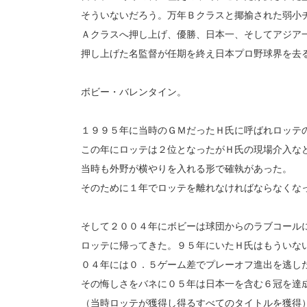
そういないだろう。万年Ｂクラスと揶揄された弱小
Ａクラスへ押し上げ、優勝、日本一、そしてアジア
押し上げた名監督が任期を終え日本プロ野球界を去
ボビー・バレンタイン。
１９９５年に当時のＧＭだったＨ氏に呼ばれロッテ
この年にロッテは２位となったがＨ氏の現場介入な
当時も外野が横やりを入れる形で確執があった。
そのために１年でロッテを離れなければならなくな
そして２００４年にボビーは球団からのラブコール
ロッテに帰ってきた。９５年にいたＨ氏はもういな
０４年には０．５ゲーム差でプレーオフ進出を逃し
その悔しさをバネに０５年は日本一を含む６冠を達
（当時ロッテが獲得し得るすべてのタイトルを獲得