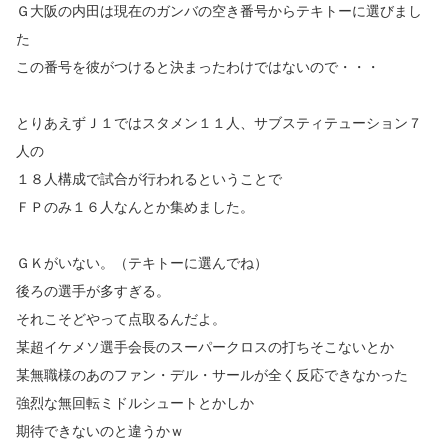
Ｇ大阪の内田は現在のガンバの空き番号からテキトーに選びまし
た
この番号を彼がつけると決まったわけではないので・・・
とりあえずＪ１ではスタメン１１人、サブスティテューション７
人の
１８人構成で試合が行われるということで
ＦＰのみ１６人なんとか集めました。
ＧＫがいない。（テキトーに選んでね）
後ろの選手が多すぎる。
それこそどやって点取るんだよ。
某超イケメソ選手会長のスーパークロスの打ちそこないとか
某無職様のあのファン・デル・サールが全く反応できなかった
強烈な無回転ミドルシュートとかしか
期待できないのと違うかｗ