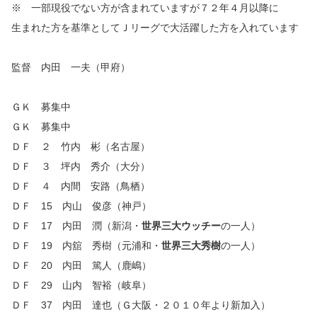
※ 一部現役でない方が含まれていますが７２年４月以降に
生まれた方を基準としてＪリーグで大活躍した方を入れています
監督 内田 一夫（甲府）
ＧＫ 募集中
ＧＫ 募集中
ＤＦ ２ 竹内 彬（名古屋）
ＤＦ ３ 坪内 秀介（大分）
ＤＦ ４ 内間 安路（鳥栖）
ＤＦ 15 内山 俊彦（神戸）
ＤＦ 17 内田 潤（新潟・
世界三大ウッチー
の一人）
ＤＦ 19 内舘 秀樹（元浦和・
世界三大秀樹
の一人）
ＤＦ 20 内田 篤人（鹿嶋）
ＤＦ 29 山内 智裕（岐阜）
ＤＦ 37 内田 達也（Ｇ大阪・２０１０年より新加入）