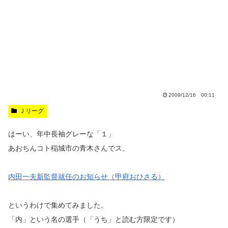
2009/12/16 00:11
Ｊリーグ
はーい、年中長袖グレーな「１」
あおちんコト稲城市の青木さんでス。
内田一夫新監督就任のお知らせ（甲府おひさる）
というわけで集めてみました。
「内」という名の選手（「うち」と読む方限定です）