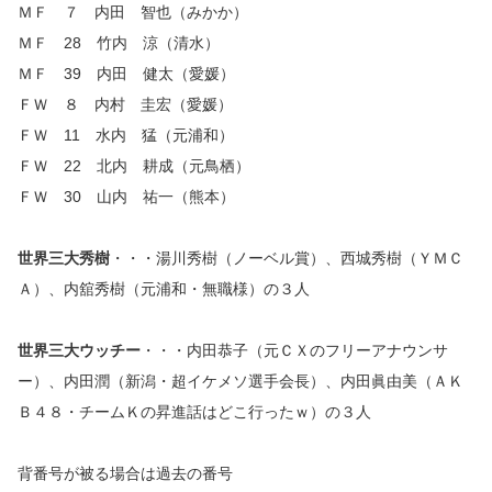
ＭＦ ７ 内田 智也（みかか）
ＭＦ 28 竹内 涼（清水）
ＭＦ 39 内田 健太（愛媛）
ＦＷ ８ 内村 圭宏（愛媛）
ＦＷ 11 水内 猛（元浦和）
ＦＷ 22 北内 耕成（元鳥栖）
ＦＷ 30 山内 祐一（熊本）
世界三大秀樹
・・・湯川秀樹（ノーベル賞）、西城秀樹（ＹＭＣ
Ａ）、内舘秀樹（元浦和・無職様）の３人
世界三大ウッチー
・・・内田恭子（元ＣＸのフリーアナウンサ
ー）、内田潤（新潟・超イケメソ選手会長）、内田眞由美（ＡＫ
Ｂ４８・チームＫの昇進話はどこ行ったｗ）の３人
背番号が被る場合は過去の番号