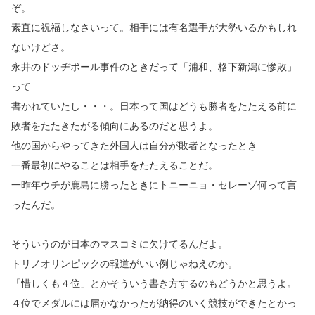
ぞ。
素直に祝福しなさいって。相手には有名選手が大勢いるかもしれ
ないけどさ。
永井のドッヂボール事件のときだって「浦和、格下新潟に惨敗」
って
書かれていたし・・・。日本って国はどうも勝者をたたえる前に
敗者をたたきたがる傾向にあるのだと思うよ。
他の国からやってきた外国人は自分が敗者となったとき
一番最初にやることは相手をたたえることだ。
一昨年ウチが鹿島に勝ったときにトニーニョ・セレーゾ何って言
ったんだ。
そういうのが日本のマスコミに欠けてるんだよ。
トリノオリンピックの報道がいい例じゃねえのか。
「惜しくも４位」とかそういう書き方するのもどうかと思うよ。
４位でメダルには届かなかったが納得のいく競技ができたとかっ