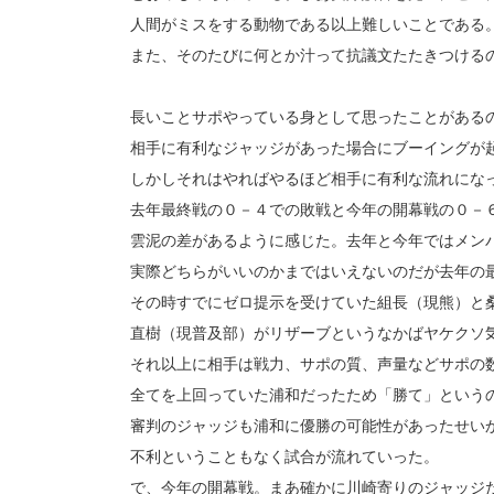
人間がミスをする動物である以上難しいことである
また、そのたびに何とか汁って抗議文たたきつける
長いことサポやっている身として思ったことがある
相手に有利なジャッジがあった場合にブーイングが
しかしそれはやればやるほど相手に有利な流れにな
去年最終戦の０－４での敗戦と今年の開幕戦の０－
雲泥の差があるように感じた。去年と今年ではメン
実際どちらがいいのかまではいえないのだが去年の
その時すでにゼロ提示を受けていた組長（現熊）と
直樹（現普及部）がリザーブというなかばヤケクソ
それ以上に相手は戦力、サポの質、声量などサポの
全てを上回っていた浦和だったため「勝て」という
審判のジャッジも浦和に優勝の可能性があったせい
不利ということもなく試合が流れていった。
で、今年の開幕戦。まあ確かに川崎寄りのジャッジ