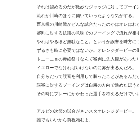
それは認めるのだが微妙なジャッジに対してブーイ
流れが川崎のほうに傾いていったような気がする。
西京極の川崎戦がどんな試合だったのかはオレはわ
審判に対する抗議の意味でのブーイングで流れが相
やればやるほど無駄なこと。というか誤審を味方に
ずるさも時に必要ではないか。オレンジダービーの
トニーニョの赤紙祭りなんて審判に先入観があった
イエローでなければいけないのに赤が出るんだろ。
自分らだって誤審を利用して勝ったことがあるんだ
誤審に対するブーイングは自粛の方向で進めたほう
その時にプレーにかかわった選手を称えるだけでい
アルビの次節の試合がさいスタオレンジダービー。
誰でもいいから前祝頼むよ。