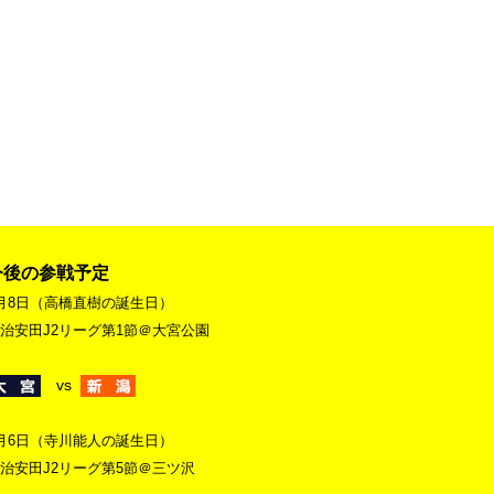
今後の参戦予定
月8日（高橋直樹の誕生日）
治安田J2リーグ第1節＠大宮公園
vs
月6日（寺川能人の誕生日）
治安田J2リーグ第5節＠三ツ沢