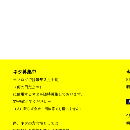
ネタ募集中
当ブログでは毎年３月中旬
8
（何の日だよｗ）
明
に使用するネタを随時募集しております。
ｺｿｰﾘ教えてくださいｗ
（人に限らず会社、団体等でも構いません）
9
尚、ネタの方向性としては
明