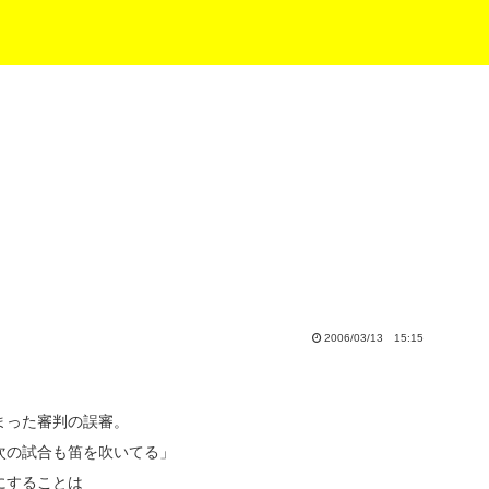
2006/03/13 15:15
まった審判の誤審。
次の試合も笛を吹いてる」
にすることは