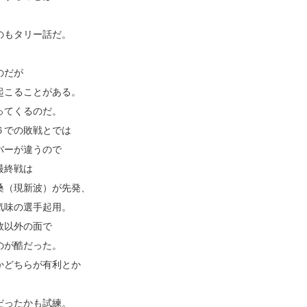
。
のもタリー話だ。
のだが
起こることがある。
ってくるのだ。
６での敗戦とでは
バーが違うので
最終戦は
桑（現新波）が先発、
気味の選手起用。
数以外の面で
のが酷だった。
かどちらが有利とか
だったかも試練。