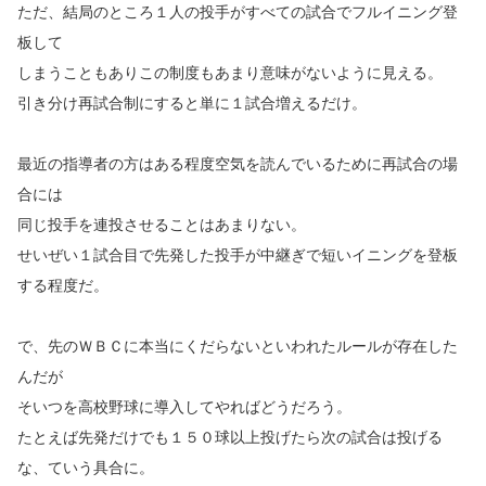
ただ、結局のところ１人の投手がすべての試合でフルイニング登
板して
しまうこともありこの制度もあまり意味がないように見える。
引き分け再試合制にすると単に１試合増えるだけ。
最近の指導者の方はある程度空気を読んでいるために再試合の場
合には
同じ投手を連投させることはあまりない。
せいぜい１試合目で先発した投手が中継ぎで短いイニングを登板
する程度だ。
で、先のＷＢＣに本当にくだらないといわれたルールが存在した
んだが
そいつを高校野球に導入してやればどうだろう。
たとえば先発だけでも１５０球以上投げたら次の試合は投げる
な、ていう具合に。