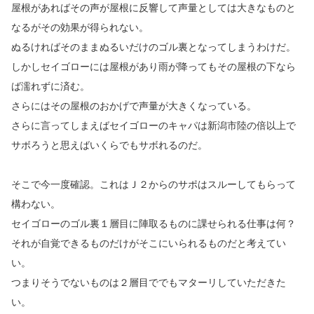
屋根があればその声が屋根に反響して声量としては大きなものと
なるがその効果が得られない。
ぬるければそのままぬるいだけのゴル裏となってしまうわけだ。
しかしセイゴローには屋根があり雨が降ってもその屋根の下なら
ば濡れずに済む。
さらにはその屋根のおかげで声量が大きくなっている。
さらに言ってしまえばセイゴローのキャパは新潟市陸の倍以上で
サボろうと思えばいくらでもサボれるのだ。
そこで今一度確認。これはＪ２からのサポはスルーしてもらって
構わない。
セイゴローのゴル裏１層目に陣取るものに課せられる仕事は何？
それが自覚できるものだけがそこにいられるものだと考えてい
い。
つまりそうでないものは２層目ででもマターリしていただきた
い。