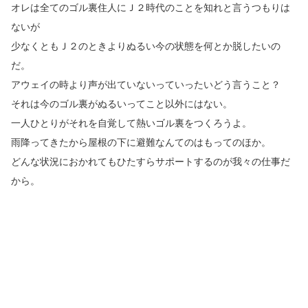
オレは全てのゴル裏住人にＪ２時代のことを知れと言うつもりは
ないが
少なくともＪ２のときよりぬるい今の状態を何とか脱したいの
だ。
アウェイの時より声が出ていないっていったいどう言うこと？
それは今のゴル裏がぬるいってこと以外にはない。
一人ひとりがそれを自覚して熱いゴル裏をつくろうよ。
雨降ってきたから屋根の下に避難なんてのはもってのほか。
どんな状況におかれてもひたすらサポートするのが我々の仕事だ
から。