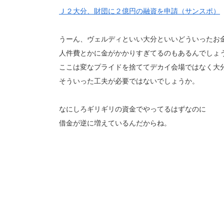
Ｊ２大分、財団に２億円の融資を申請（サンスポ）
うーん、ヴェルディといい大分といいどういったお
人件費とかに金がかかりすぎてるのもあるんでしょ
ここは変なプライドを捨ててデカイ会場ではなく大
そういった工夫が必要ではないでしょうか。
なにしろギリギリの資金でやってるはずなのに
借金が逆に増えているんだからね。