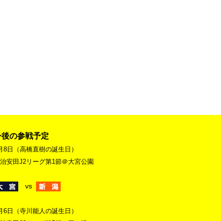
今後の参戦予定
月8日（高橋直樹の誕生日）
治安田J2リーグ第1節＠大宮公園
vs
月6日（寺川能人の誕生日）