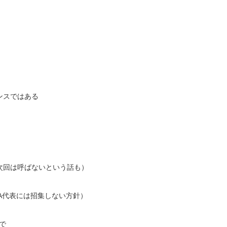
ンスではある
次回は呼ばないという話も）
でA代表には招集しない方針）
で