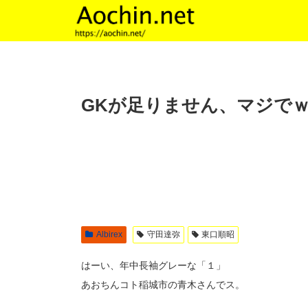
GKが足りません、マジで
Albirex
守田達弥
東口順昭
はーい、年中長袖グレーな「１」
あおちんコト稲城市の青木さんでス。