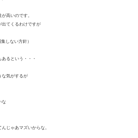
性が高いのです。
が出てくるわけですが
招集しない方針）
もあるという・・・
うな気がするが
いな
。
てんじゃあマズいからな。