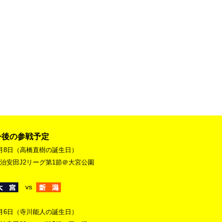
今後の参戦予定
月8日（高橋直樹の誕生日）
治安田J2リーグ第1節＠大宮公園
vs
月6日（寺川能人の誕生日）