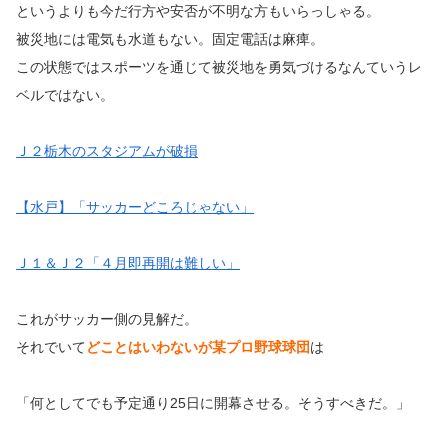
というよりも今だ行方や安否が不明な方もいらっしゃる。
被災地には電気も水道もない。固定電話は麻痺。
この状態ではスポーツを通じて被災地を勇気づけるなんていうレ
ベルではない。
Ｊ２栃木のスタジアムが破損
【水戸】「サッカーどころじゃない」
Ｊ１＆Ｊ２「４月即再開は難しい」
これがサッカー側の見解だ。
それでいて
どことはいわないが某プロ野球球団
は
「何としてでも予定通り25日に開幕させる。そうすべきだ。」