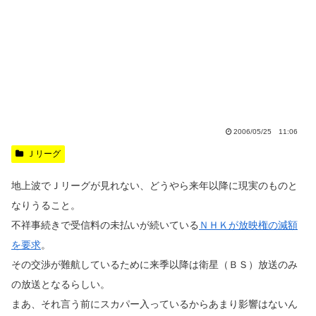
2006/05/25 11:06
Ｊリーグ
地上波でＪリーグが見れない、どうやら来年以降に現実のものと
なりうること。
不祥事続きで受信料の未払いが続いている
ＮＨＫが放映権の減額
を要求
。
その交渉が難航しているために来季以降は衛星（ＢＳ）放送のみ
の放送となるらしい。
まあ、それ言う前にスカパー入っているからあまり影響はないん