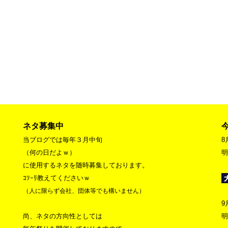
ネタ募集中
当ブログでは毎年３月中旬
8
（何の日だよｗ）
明
に使用するネタを随時募集しております。
ｺｿｰﾘ教えてくださいｗ
（人に限らず会社、団体等でも構いません）
9
尚、ネタの方向性としては
明