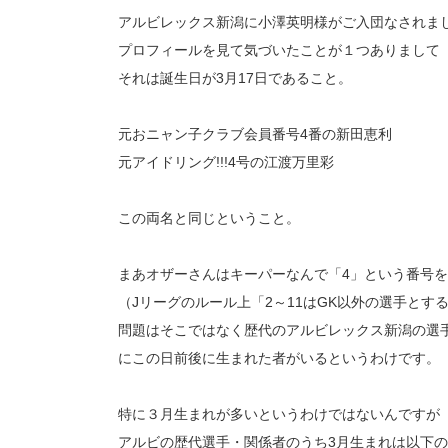
アルビレックス新潟に小澤英明様がご入団なされま
プロフィールを見て気づいたことが１つありまして
それは誕生日が3月17日であること。
元おニャン子クラブ会員番号4番の新田恵利
元アイドリング!!!4号の江渡万里彩
この両名と同じということ。
まあオザーさんはキーパーなんで「4」という番号
（Jリーグのルール上「2～11はGK以外の選手とす
問題はそこではなく歴代のアルビレックス新潟の選
にこの日前後に生まれた者がいるというわけです。
特に３月生まれが多いというわけではないんですが
アルビの歴代選手・関係者のうち3月生まれは以下