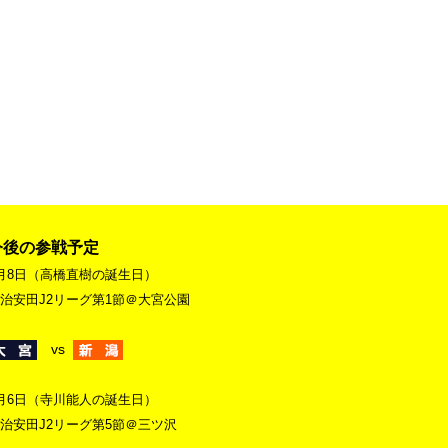
今後の参戦予定
月8日（高橋直樹の誕生日）
治安田J2リーグ第1節＠大宮公園
vs
月6日（寺川能人の誕生日）
治安田J2リーグ第5節＠三ツ沢