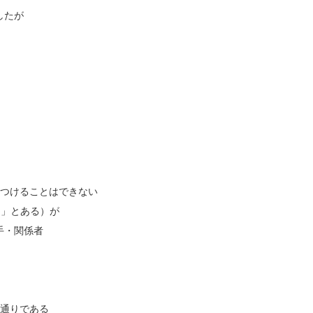
したが
をつけることはできない
る」とある）が
手・関係者
の通りである