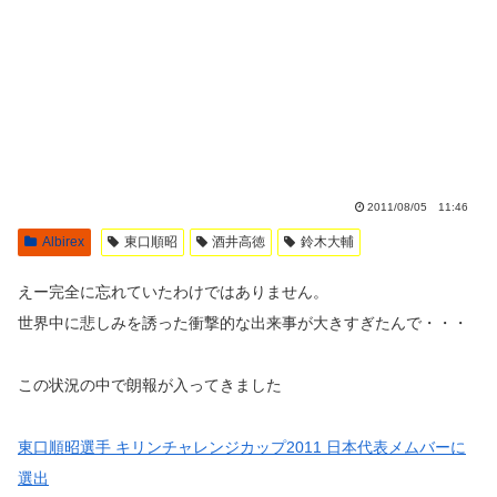
2011/08/05 11:46
Albirex
東口順昭
酒井高徳
鈴木大輔
えー完全に忘れていたわけではありません。
世界中に悲しみを誘った衝撃的な出来事が大きすぎたんで・・・
この状況の中で朗報が入ってきました
東口順昭選手 キリンチャレンジカップ2011 日本代表メムバーに
選出