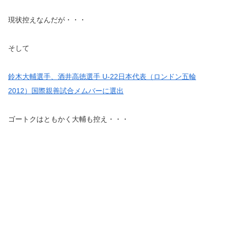
現状控えなんだが・・・
そして
鈴木大輔選手、酒井高徳選手 U-22日本代表（ロンドン五輪
2012）国際親善試合メムバーに選出
ゴートクはともかく大輔も控え・・・