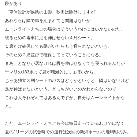
段があり
（車体設計が狭軌の山形、秋田は除外しますが）
あれならば隣で脚を組まれても問題はないが
ムーンライトえちごの場合はそういうわけにはいかないのだ。
寝るための電車に足を伸ばせない４列シート。
１席だけ確保しても隣がいたらもう寝られないという。
そのため２席並びで確保してっていうことになる。
まあ、となりが居なければ脚を伸ばせなくても寝られるんだが
千マリの183系って席が壊滅的にしょぼいから。
じゃあ独立３列シートのバスはどうかというと、隣はいないけど
足が伸ばせないという、どっちがいいのかわからないので
これは人それぞれではあるんですが、自分はムーンライトかな
と。
ただ、ムーンライトえちごも今は毎日走っているわけではなく
夏のJリーグの試合時での運行は次回の新潟ホームの鹿嶋戦のみ。