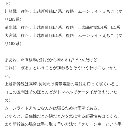
ト）
川崎戦 往路：上越新幹線E4系、復路：ムーンライトえちご（マ
リ183系）
清水戦 往路：上越新幹線E4系、復路：上越新幹線E4系、E1系
大宮戦 往路：上越新幹線E1系、復路：ムーンライトえちご（マ
リ183系）
まあね、正直移動だけだから座れればいいんだけど
これに「寝る」ということが加わるとそういうわけにもいかな
い。
上越新幹線は高崎‐長岡間は携帯電話の電源を切って寝ているし
（この区間はそのほとんどがトンネルでケータイが使えないた
め）
ムーンライトえちごなんかは寝るための電車である。
とすると、居住性だとか隣だとかを気にする必要性も出てくる。
まあ新幹線の場合は手っ取り早い方法で「グリーン車」という手