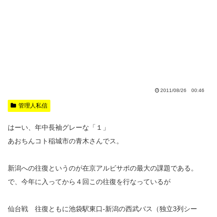
2011/08/26 00:46
管理人私信
はーい、年中長袖グレーな「１」
あおちんコト稲城市の青木さんでス。
新潟への往復というのが在京アルビサポの最大の課題である。
で、今年に入ってから４回この往復を行なっているが
仙台戦 往復ともに池袋駅東口‐新潟の西武バス（独立3列シー