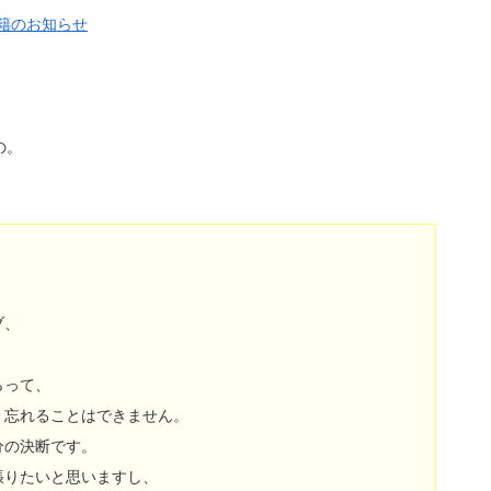
籍のお知らせ
。
の。
ブ、
。
らって、
。忘れることはできません。
分の決断です。
張りたいと思いますし、