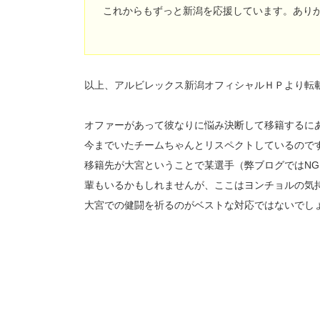
これからもずっと新潟を応援しています。あり
以上、アルビレックス新潟オフィシャルＨＰより転
オファーがあって彼なりに悩み決断して移籍するに
今までいたチームちゃんとリスペクトしているので
移籍先が大宮ということで某選手（弊ブログではN
輩もいるかもしれませんが、ここはヨンチョルの気
大宮での健闘を祈るのがベストな対応ではないでし