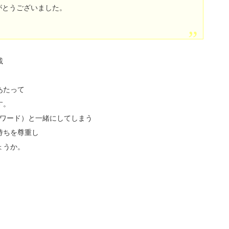
がとうございました。
載
あたって
す。
Gワード）と一緒にしてしまう
持ちを尊重し
ょうか。