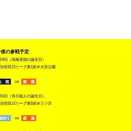
今後の参戦予定
月8日（高橋直樹の誕生日）
治安田J2リーグ第1節＠大宮公園
vs
月6日（寺川能人の誕生日）
治安田J2リーグ第5節＠三ツ沢
vs