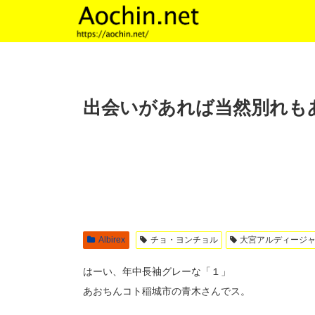
出会いがあれば当然別れも
Albirex
チョ・ヨンチョル
大宮アルディージ
はーい、年中長袖グレーな「１」
あおちんコト稲城市の青木さんでス。