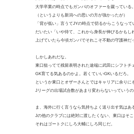
大学卒業の時点でもガンバのオファーを蹴っている
（というよりも新潟への思いの方が強かったが）
「背が低い」言うてJYの時点で切るからこうなって
だいたい「いや待て、これから身長が伸びるかもし
上げていたら今頃ガンバでそれこそ不動の守護神だ
しかしあれだな。
東口狙ってて残留表明された途端に武田にシフトチ
GK育てる気あるのかよ。若くていいGKいるだろ。
というか東口とオザーさんとではキャリアに余りに
Jリーグの出場試合数があまり変わらないっていうの
ま、海外に行く言うなら気持ちよく送り出す気はあ
Jの他のクラブには絶対に渡したくない、東口はそ
それはゴートクにしろ大輔にしろ同じだ。