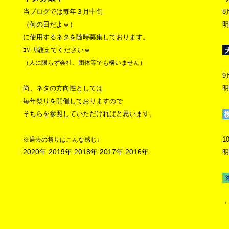
当ブログでは毎年３月中旬
8
（何の日だよｗ）
明
に使用するネタを随時募集しております。
ｺｿｰﾘ教えてくださいｗ
（人に限らず会社、団体等でも構いません）
9
尚、ネタの方向性としては
明
毎年祭りを開催しておりますので
そちらを参照していただければと思います。
1
※過去の祭りはこんな感じ↓
2020年
2019年
2018年
2017年
2016年
明
・