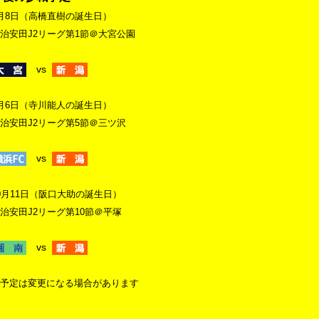
月8日（高橋直樹の誕生日）
治安田J2リーグ第1節＠大宮公園
vs
月6日（寺川能人の誕生日）
治安田J2リーグ第5節＠三ツ沢
vs
0月11日（阪口大助の誕生日）
治安田J2リーグ第10節＠平塚
vs
予定は変更になる場合があります