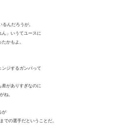
。
いるんだろうが。
れん」いうてユースに
ったかもよ。
ェンジするガンバって
も差がありすぎなのに
がね。
るが
こまでの選手だということだ。