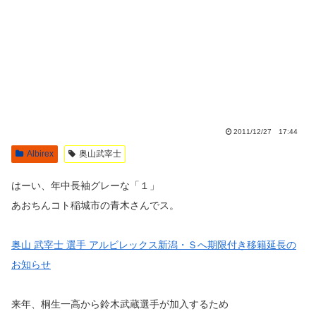
2011/12/27 17:44
Albirex
奥山武宰士
はーい、年中長袖グレーな「１」
あおちんコト稲城市の青木さんでス。
奥山 武宰士 選手 アルビレックス新潟・Ｓへ期限付き移籍延長の
お知らせ
来年、桐生一高から鈴木武蔵選手が加入するため