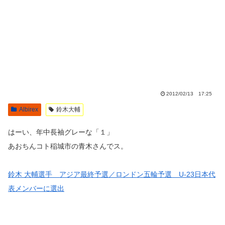
2012/02/13 17:25
Albirex
鈴木大輔
はーい、年中長袖グレーな「１」
あおちんコト稲城市の青木さんでス。
鈴木 大輔選手 アジア最終予選／ロンドン五輪予選 U-23日本代
表メンバーに選出