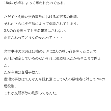
18歳の少年によって奪われたのである。
ただでさえ軽い交通事故における加害者の刑罰。
それがさらに少年法によって保護されてしまう。
3人の命を奪っても実名報道はされない。
正直これってどうなのかねって・・・
光市事件の大月は18歳のときに2人の尊い命を奪ったことで
死刑が確定しているのだがそれは強盗殺人だからそこまで問え
た。
だが今回は交通事故だ。
鹿沼の事故はてんかんを隠れ蓑にして6人の犠牲者に対して7年の
懲役刑。
これが交通事故の刑罰ってもんだ。