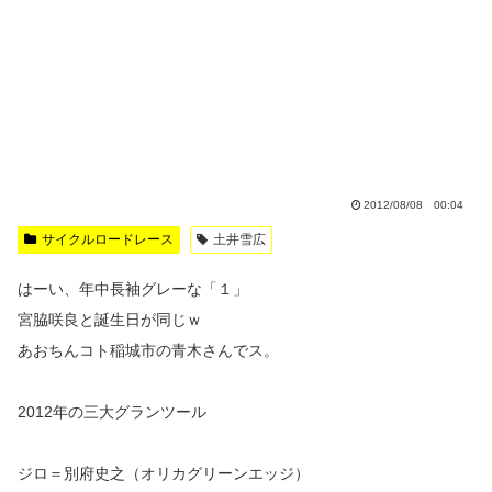
2012/08/08 00:04
サイクルロードレース
土井雪広
はーい、年中長袖グレーな「１」
宮脇咲良と誕生日が同じｗ
あおちんコト稲城市の青木さんでス。
2012年の三大グランツール
ジロ＝別府史之（オリカグリーンエッジ）