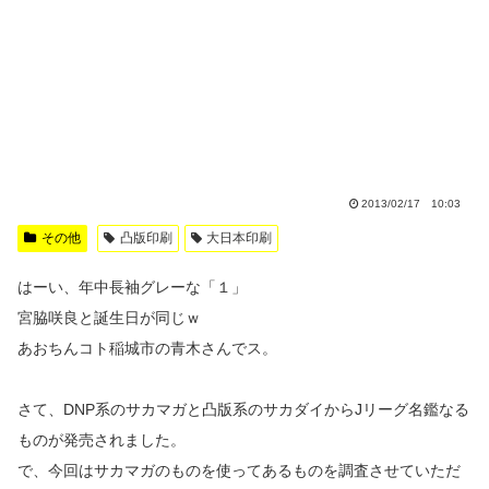
2013/02/17 10:03
その他
凸版印刷
大日本印刷
はーい、年中長袖グレーな「１」
宮脇咲良と誕生日が同じｗ
あおちんコト稲城市の青木さんでス。
さて、DNP系のサカマガと凸版系のサカダイからJリーグ名鑑なる
ものが発売されました。
で、今回はサカマガのものを使ってあるものを調査させていただ