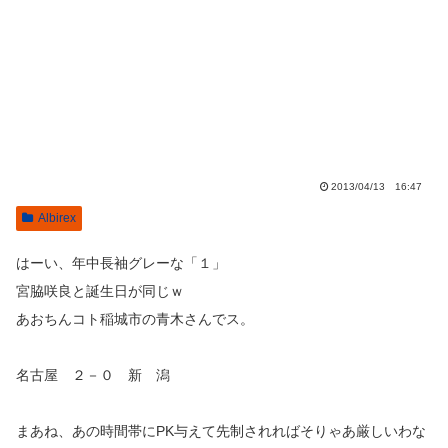
2013/04/13 16:47
Albirex
はーい、年中長袖グレーな「１」
宮脇咲良と誕生日が同じｗ
あおちんコト稲城市の青木さんでス。
名古屋 ２－０ 新 潟
まあね、あの時間帯にPK与えて先制されればそりゃあ厳しいわな