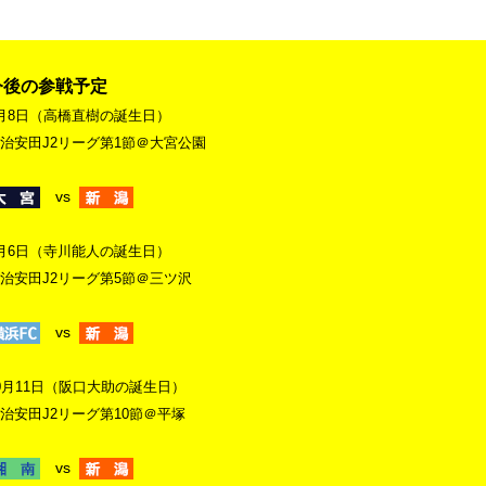
今後の参戦予定
月8日（高橋直樹の誕生日）
治安田J2リーグ第1節＠大宮公園
vs
月6日（寺川能人の誕生日）
治安田J2リーグ第5節＠三ツ沢
vs
0月11日（阪口大助の誕生日）
治安田J2リーグ第10節＠平塚
vs