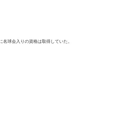
。
でに名球会入りの資格は取得していた。