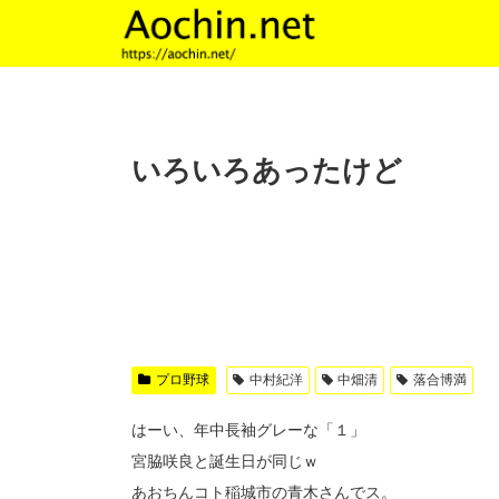
いろいろあったけど
プロ野球
中村紀洋
中畑清
落合博満
はーい、年中長袖グレーな「１」
宮脇咲良と誕生日が同じｗ
あおちんコト稲城市の青木さんでス。