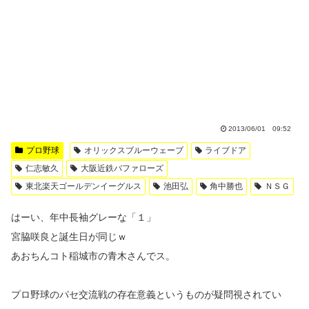
2013/06/01 09:52
プロ野球
オリックスブルーウェーブ
ライブドア
仁志敏久
大阪近鉄バファローズ
東北楽天ゴールデンイーグルス
池田弘
角中勝也
ＮＳＧ
はーい、年中長袖グレーな「１」
宮脇咲良と誕生日が同じｗ
あおちんコト稲城市の青木さんでス。
プロ野球のパセ交流戦の存在意義というものが疑問視されてい