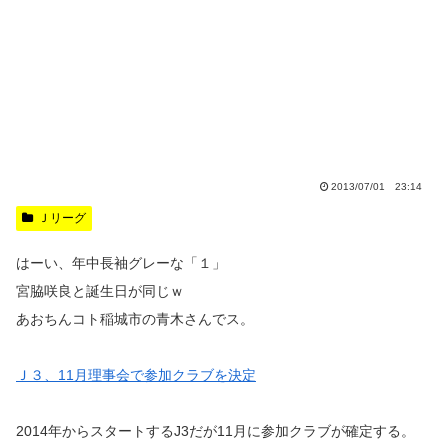
2013/07/01 23:14
Ｊリーグ
はーい、年中長袖グレーな「１」
宮脇咲良と誕生日が同じｗ
あおちんコト稲城市の青木さんでス。
Ｊ３、11月理事会で参加クラブを決定
2014年からスタートするJ3だが11月に参加クラブが確定する。