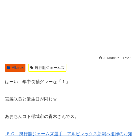
2013/08/05 17:27
Albirex
舞行龍ジェームズ
はーい、年中長袖グレーな「１」
宮脇咲良と誕生日が同じｗ
あおちんコト稲城市の青木さんでス。
ＦＧ 舞行龍ジェームズ選手 アルビレックス新潟へ復帰のお知