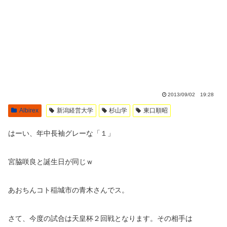
2013/09/02 19:28
Albirex
新潟経営大学
杉山学
東口順昭
はーい、年中長袖グレーな「１」
宮脇咲良と誕生日が同じｗ
あおちんコト稲城市の青木さんでス。
さて、今度の試合は天皇杯２回戦となります。その相手は