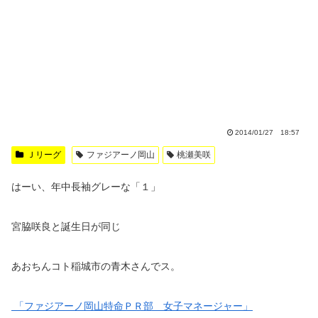
2014/01/27 18:57
Ｊリーグ
ファジアーノ岡山
桃瀬美咲
はーい、年中長袖グレーな「１」
宮脇咲良と誕生日が同じ
あおちんコト稲城市の青木さんでス。
「ファジアーノ岡山特命ＰＲ部 女子マネージャー」