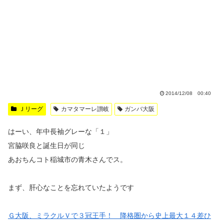
2014/12/08 00:40
Ｊリーグ
カマタマーレ讃岐
ガンバ大阪
はーい、年中長袖グレーな「１」
宮脇咲良と誕生日が同じ
あおちんコト稲城市の青木さんでス。
まず、肝心なことを忘れていたようです
Ｇ大阪、ミラクルＶで３冠王手！ 降格圏から史上最大１４差ひ