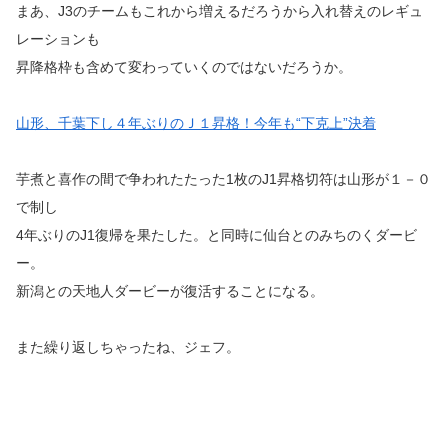
まあ、J3のチームもこれから増えるだろうから入れ替えのレギュ
レーションも
昇降格枠も含めて変わっていくのではないだろうか。
山形、千葉下し４年ぶりのＪ１昇格！今年も“下克上”決着
芋煮と喜作の間で争われたたった1枚のJ1昇格切符は山形が１－０
で制し
4年ぶりのJ1復帰を果たした。と同時に仙台とのみちのくダービ
ー。
新潟との天地人ダービーが復活することになる。
また繰り返しちゃったね、ジェフ。