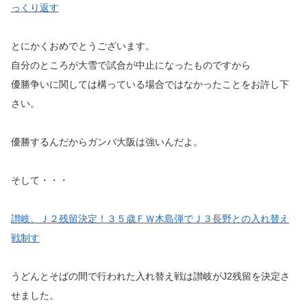
っくり返す
とにかくおめでとうございます。
自分のところが大雪で試合が中止になったものですから
優勝争いに関しては構っている場合ではなかったことをお許し下
さい。
優勝するんだからガンバ大阪は強いんだよ。
そして・・・
讃岐、Ｊ２残留決定！３５歳ＦＷ木島弾でＪ３長野との入れ替え
戦制す
うどんとそばの間で行われた入れ替え戦は讃岐がJ2残留を決定さ
せました。