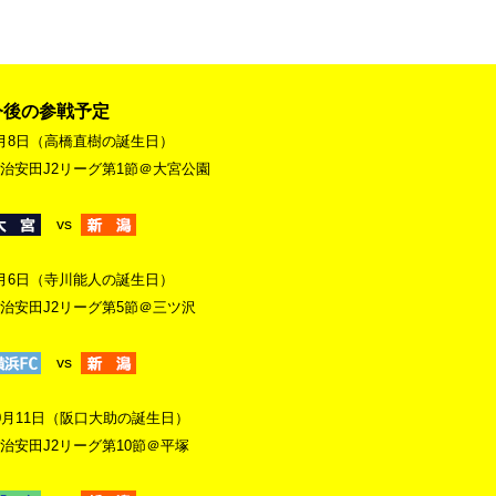
今後の参戦予定
月8日（高橋直樹の誕生日）
治安田J2リーグ第1節＠大宮公園
vs
月6日（寺川能人の誕生日）
治安田J2リーグ第5節＠三ツ沢
vs
0月11日（阪口大助の誕生日）
治安田J2リーグ第10節＠平塚