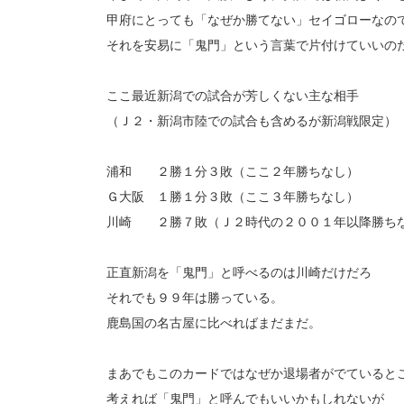
甲府にとっても「なぜか勝てない」セイゴローなの
それを安易に「鬼門」という言葉で片付けていいの
ここ最近新潟での試合が芳しくない主な相手
（Ｊ２・新潟市陸での試合も含めるが新潟戦限定）
浦和 ２勝１分３敗（ここ２年勝ちなし）
Ｇ大阪 １勝１分３敗（ここ３年勝ちなし）
川崎 ２勝７敗（Ｊ２時代の２００１年以降勝ち
正直新潟を「鬼門」と呼べるのは川崎だけだろ
それでも９９年は勝っている。
鹿島国の名古屋に比べればまだまだ。
まあでもこのカードではなぜか退場者がでていると
考えれば「鬼門」と呼んでもいいかもしれないが