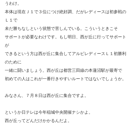
うわけ。
本体は現在Ｊ１で３位につけ絶好調、だがレディースは初参戦の
Ｌ１で
未だ勝ちなしという状態で苦しんでいる。こういうときこそ
サポートが必要なわけです。もし明日、西が丘に行ってサポート
が
できるという方は西が丘に集合してアルビレディースＬ１初勝利
のために
一緒に闘いましょう。西が丘は都営三田線の本蓮沼駅が最寄で
初めての人はこれが一番行きやすいルートではないでしょうか。
みなさん、７月８日は西が丘に集合ですよ。
というか日テレは今年稲城中央開催ナシかよ。
西が丘ってどんだけかかるんだよ。