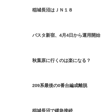
稲城長沼はＪＮ１８
バスタ新宿、4月4日から運用開始
秋葉原に行くのは楽になる？
209系最後の0番台編成離脱
稲城長沼で緩急接続