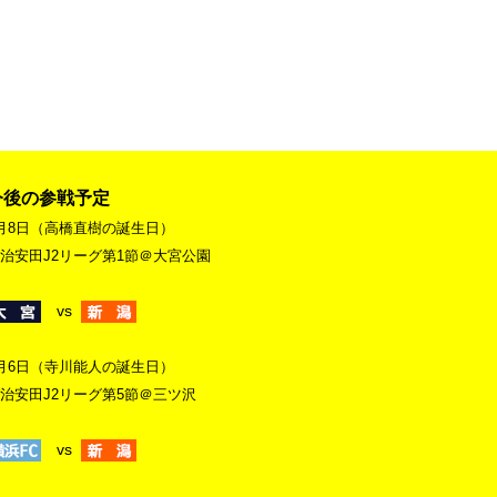
今後の参戦予定
月8日（高橋直樹の誕生日）
治安田J2リーグ第1節＠大宮公園
vs
月6日（寺川能人の誕生日）
治安田J2リーグ第5節＠三ツ沢
vs